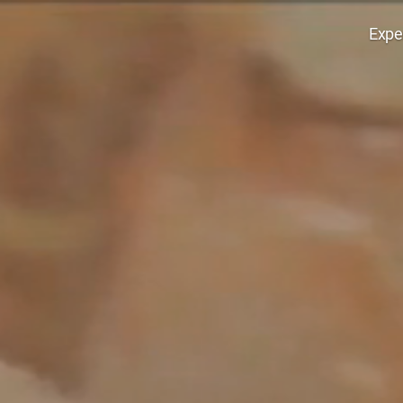
Expe
Edana