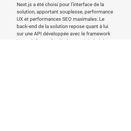
Next.js a été choisi pour l’interface de la
solution, apportant souplesse, performance
UX et performances SEO maximales. Le
back-end de la solution repose quant à lui
sur une API développée avec le framework
Laravel. Ces technologies ont été choisies
pour leur capacité à offrir une solution
rapide, scalable et performante, avec une
expérience utilisateur optimale et une
gestion robuste des données et des
processus métier.