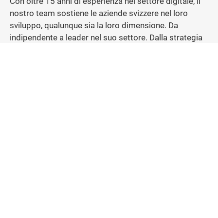
Con oltre 15 anni di esperienza nel settore digitale, il
nostro team sostiene le aziende svizzere nel loro
sviluppo, qualunque sia la loro dimensione. Da
indipendente a leader nel suo settore. Dalla strategia
all’esecuzione, i nostri servizi di branding vi rendono
unico e d’impatto.
Leader nella Ricerca Clinica a 360°
PHARMNDEV