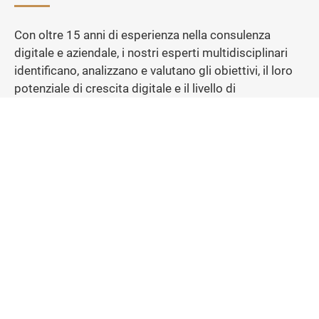
Con oltre 15 anni di esperienza nella consulenza
digitale e aziendale, i nostri esperti multidisciplinari
identificano, analizzano e valutano gli obiettivi, il loro
potenziale di crescita digitale e il livello di
trasformazione digitale lungo tutta la catena del
valore. Analizzando il mercato, il modello di business,
la base clienti e le tattiche commerciali attraverso il
nostro occhio digitale, consentiamo ai nostri clienti di
prendere decisioni di investimento migliori e di
effettuare acquisizioni potenti nell’era digitale.
LA NOSTRA COMPETENZA