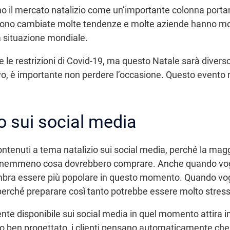
o il mercato natalizio come un’importante colonna portante
i sono cambiate molte tendenze e molte aziende hanno modi
la situazione mondiale.
le restrizioni di Covid-19, ma questo Natale sarà diverso e
tivo, è importante non perdere l’occasione. Questo evento m
o sui social media
ntenuti a tema natalizio sui social media, perché la magg
no nemmeno cosa dovrebbero comprare. Anche quando vogl
mbra essere più popolare in questo momento. Quando voglio
perché preparare così tanto potrebbe essere molto stressa
ente disponibile sui social media in quel momento attir
 ben progettato, i clienti pensano automaticamente che i