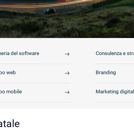
eria del software
Consulenza e str
ppo web
Branding
ppo mobile
Marketing digita
atale