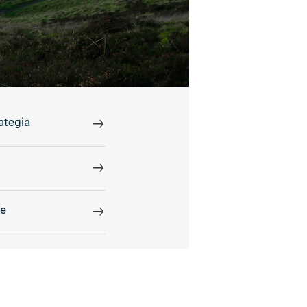
ategia
le