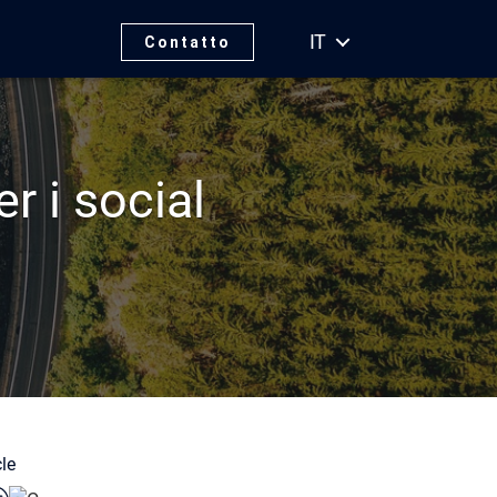
IT
Contatto
r i social
o
cle