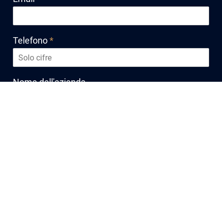
Telefono
*
Nome dell'azienda
Qual è il vostro progetto?
*