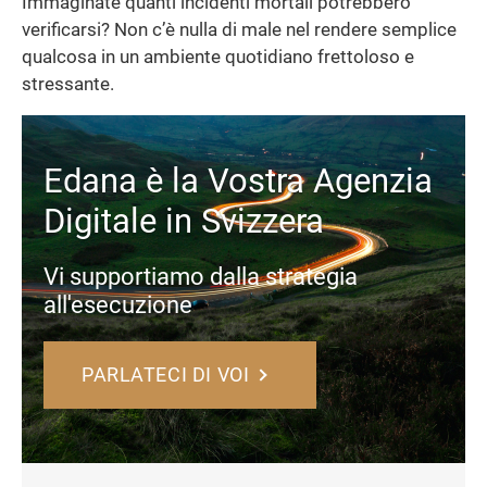
Immaginate quanti incidenti mortali potrebbero
verificarsi? Non c’è nulla di male nel rendere semplice
qualcosa in un ambiente quotidiano frettoloso e
stressante.
Edana è la Vostra Agenzia
Digitale in Svizzera
Vi supportiamo dalla strategia
all'esecuzione
PARLATECI DI VOI