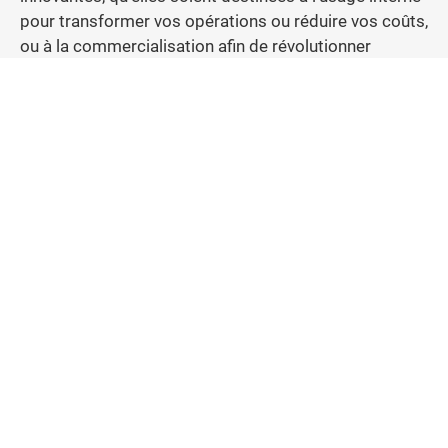
pour transformer vos opérations ou réduire vos coûts,
ou à la commercialisation afin de révolutionner
l’expérience client ou conquérir de nouveaux
segments de marchés.
Application mobile pour l’examen officiel
FIDE
FIDELP