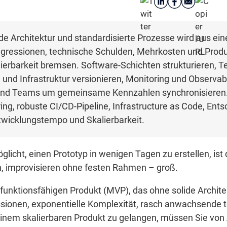
de Architektur und standardisierte Prozesse wird aus ei
egressionen, technische Schulden, Mehrkosten und Produk
ierbarkeit bremsen. Software-Schichten strukturieren, 
nd Infrastruktur versionieren, Monitoring und Observabil
 und Teams um gemeinsame Kennzahlen synchronisieren
ng, robuste CI/CD-Pipeline, Infrastructure as Code, Ents
twicklungstempo und Skalierbarkeit.
glicht, einen Prototyp in wenigen Tagen zu erstellen, is
n, improvisieren ohne festen Rahmen – groß.
 funktionsfähigen Produkt (MVP), das ohne solide Archit
ssionen, exponentielle Komplexität, rasch anwachsende
einem skalierbaren Produkt zu gelangen, müssen Sie von