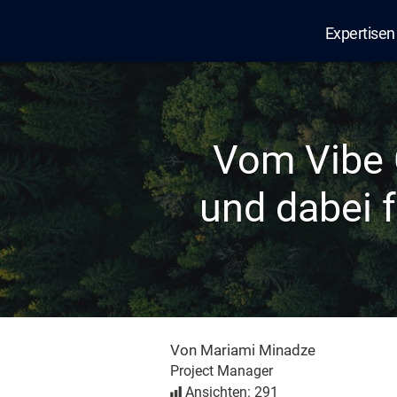
Expertisen
Edana
Vom Vibe 
und dabei 
Von Mariami Minadze
Project Manager
Ansichten: 291