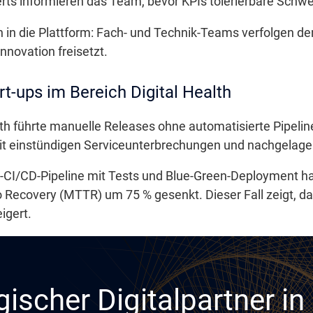
erts informieren das Team, bevor KPIs tolerierbare Schwe
en in die Plattform: Fach- und Technik-Teams verfolgen d
nnovation freisetzt.
t-ups im Bereich Digital Health
alth führte manuelle Releases ohne automatisierte Pipelin
it einstündigen Serviceunterbrechungen und nachgelage
-CI/CD-Pipeline mit Tests und Blue-Green-Deployment h
Recovery (MTTR) um 75 % gesenkt. Dieser Fall zeigt, das
igert.
gischer Digitalpartner i