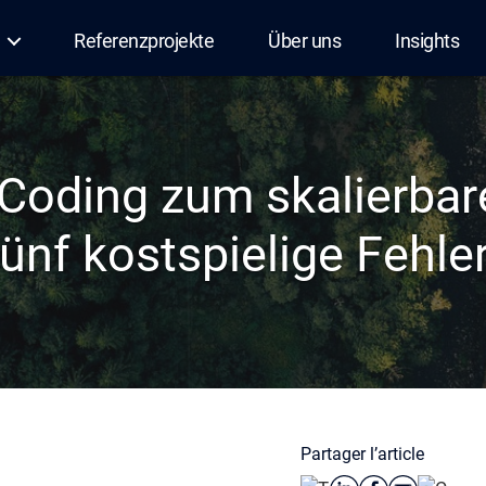
Referenzprojekte
Über uns
Insights
Coding zum skalierbar
fünf kostspielige Fehle
Partager l’article