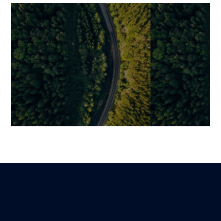
Den richtigen Tech-Stack
Eine Anwendun
2026 wählen: Ein
erstellen: Voll
strategischer Hebel für
Methode von de
nachhaltiges Wachstum
Bereitstellung
Mariami
Guillaume
Lire
25 Januar 2026
9 Dezember 2025