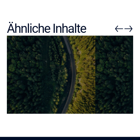
Ähnliche Inhalte
Einen Marktplatz erstellen,
Wachstumspla
der skaliert: Typen,
überwinden: m
Schlüsselfunktionen,
maßgeschneid