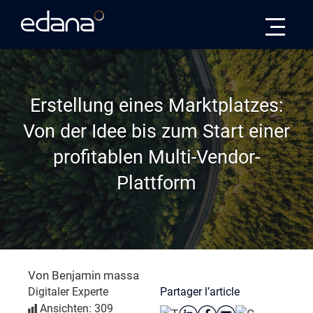
Edana
Erstellung eines Marktplatzes:
Von der Idee bis zum Start einer
profitablen Multi-Vendor-
Plattform
Von Benjamin massa
Partager l’article
Digitaler Experte
Ansichten: 309