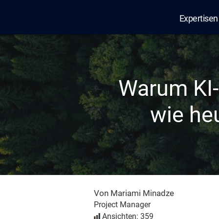
Expertisen
Edana
Warum KI-
wie he
Von Mariami Minadze
Project Manager
Ansichten: 359