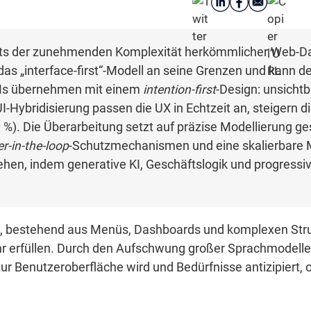
ts der zunehmenden Komplexität herkömmlicher Web-Das
das „interface-first“-Modell an seine Grenzen und kann
LMs übernehmen mit einem
intention-first
-Design: unsicht
ybridisierung passen die UX in Echtzeit an, steigern die
%). Die Überarbeitung setzt auf präzise Modellierung ges
r-in-the-loop
-Schutzmechanismen und eine skalierbare M
gehen, indem generative KI, Geschäftslogik und progress
n, bestehend aus Menüs, Dashboards und komplexen Stru
erfüllen. Durch den Aufschwung großer Sprachmodelle z
 zur Benutzeroberfläche wird und Bedürfnisse antizipiert,