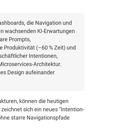
hboards, die Navigation und
 den wachsenden KI-Erwartungen
bare Prompts,
 Produktivität (–60 % Zeit) und
chäftlicher Intentionen,
icroservices-Architektur.
ives Design aufeinander
kturen, können die heutigen
eichnet sich ein neues “Intention-
 ohne starre Navigationspfade