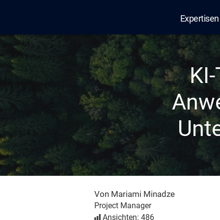
Expertisen
Edana
KI-
Anwe
Unt
Von Mariami Minadze
Project Manager
Ansichten: 486