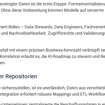
ereinigter Daten ist die erste Etappe: Formatnormalisier
 Ohne diese Vorbereitung könnten Modelle auf verzerrte
niert Rollen – Data Stewards, Data Engineers, Fachverant
it und Nachvollziehbarkeit. Zugriffsrechte und Validier
fall mit einem präzisen Business-Kennzahl verknüpft se
 Korrelation erlaubt es, die KI-Roadmap zu steuern und 
en.
er Repositorien
sicherzustellen, ist es unerlässlich, Daten aus verschie
ntegration erfordert robuste Mappings und ETL-Workflo
Unternehmen zentralisierte die Beschaffungsdaten in e