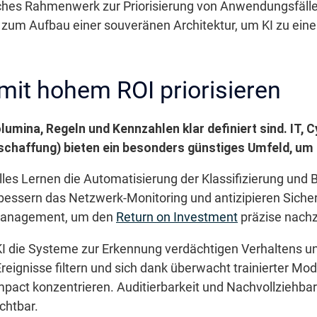
isches Rahmenwerk zur Priorisierung von Anwendungsfälle
 zum Aufbau einer souveränen Architektur, um KI zu ei
it hohem ROI priorisieren
olumina, Regeln und Kennzahlen klar definiert sind. IT, 
chaffung) bieten ein besonders günstiges Umfeld, um sc
les Lernen die Automatisierung der Klassifizierung und B
ssern das Netzwerk-Monitoring und antizipieren Sicher
management, um den
Return on Investment
präzise nachz
 KI die Systeme zur Erkennung verdächtigen Verhaltens u
ignisse filtern und sich dank überwacht trainierter Mode
mpact konzentrieren. Auditierbarkeit und Nachvollziehbar
chtbar.