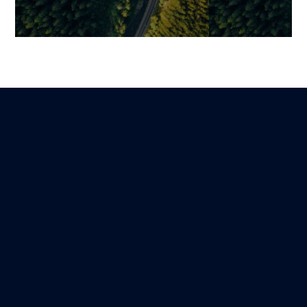
Telemedizin-Software:
Virtuelles Kra
Schlüsselfunktionen,
Architektur,
essenzielle Integrationen
Schlüsselfunk
und konkrete
Vorteile der F
Anwendungsfälle
Martin
21 November 202
Benjamin
Lire
22 November 2025