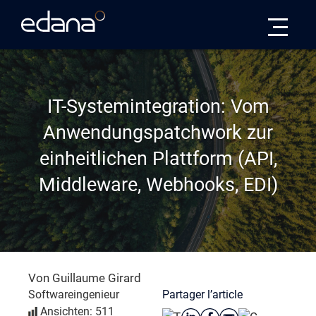
Edana
IT-Systemintegration: Vom
Anwendungspatchwork zur
einheitlichen Plattform (API,
Middleware, Webhooks, EDI)
Von Guillaume Girard
Partager l’article
Softwareingenieur
Ansichten: 511