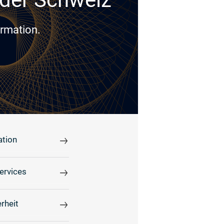
ormation.
ation
ervices
rheit