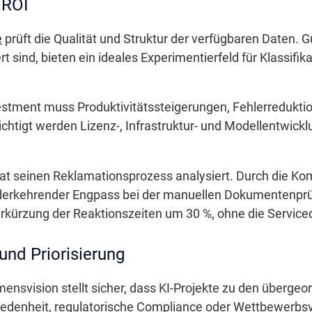
 ROI
e
prüft die Qualität und Struktur der verfügbaren Daten. 
 sind, bieten ein ideales Experimentierfeld für Klassifika
stment muss Produktivitätssteigerungen, Fehlerredukti
chtigt werden Lizenz-, Infrastruktur- und Modellentwick
 hat seinen Reklamationsprozess analysiert. Durch die Kom
erkehrender Engpass bei der manuellen Dokumentenprüfun
erkürzung der Reaktionszeiten um 30 %, ohne die Serviceq
und Priorisierung
nsvision stellt sicher, dass KI-Projekte zu den übergeo
iedenheit, regulatorische Compliance oder Wettbewerbsvo