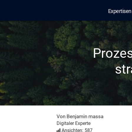
Expertisen
Edana
Proze
st
Von Benjamin massa
Digitaler Experte
Ansichten: 587