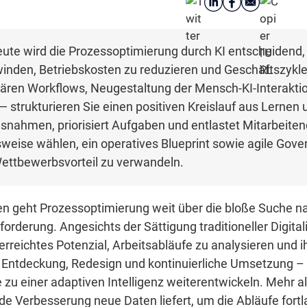
eute wird die Prozessoptimierung durch KI entscheidend,
winden, Betriebskosten zu reduzieren und Geschäftszykle
ären Workflows, Neugestaltung der Mensch-KI-Interaktion
— strukturieren Sie einen positiven Kreislauf aus Lernen
 Ausnahmen, priorisiert Aufgaben und entlastet Mitarbeite
weise wählen, ein operatives Blueprint sowie agile Gove
Wettbewerbsvorteil zu verwandeln.
en geht Prozessoptimierung weit über die bloße Suche na
forderung. Angesichts der Sättigung traditioneller Digita
unerreichtes Potenzial, Arbeitsabläufe zu analysieren und
 – Entdeckung, Redesign und kontinuierliche Umsetzung
 zu einer adaptiven Intelligenz weiterentwickeln. Mehr a
jede Verbesserung neue Daten liefert, um die Abläufe fort