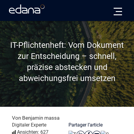
Edana
IT-Pflichtenheft: Vom Dokument
zur Entscheidung – schnell,
präzise abstecken und
abweichungsfrei umsetzen
Von Benjamin massa
Partager l’article
Digitaler Experte
Ansichten: 627