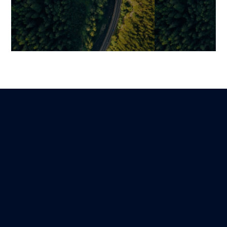
Co-Kreation mit Edana:
Entwicklung v
Partnerschaft statt Eigen-
Unternehmens
oder Fremdbezug
strukturiert ma
das echten Me
Mariami
Lire
3 November 2025
schafft?
Mariami
7 Februar 2026