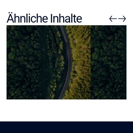
Ähnliche Inhalte
API-Sicherheit: 16 Best
Sichere Verwa
Practices zum Schutz Ihrer
Benutzeridenti
modernen Architekturen
Practices für 
mobilen Anwe
Jonathan
Lire
24 März 2026