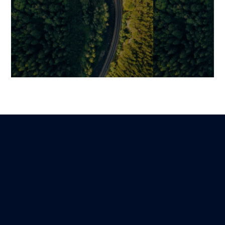
Performance-Tests: Die
Shopify ultra-s
effektive Methode für
INP und CLS o
schnelle und zuverlässige
SEO und Conve
Web-Apps
steigern
Benjamin
Jonathan
Lire
11 Oktober 2025
3 November 2025