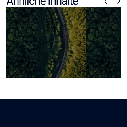
Ähnliche Inhalte
Passkeys: Die passwortlose
Passwortlos: S
Authentifizierung, die
erhöhen und
Sicherheit, Einfachheit und
Benutzererleb
Kosteneffizienz vereint
Unternehmen 
Jonathan
Benjamin
Lire
3 Februar 2026
12 November 202