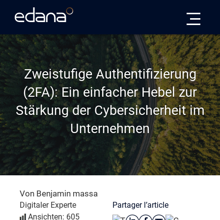
Edana
Zweistufige Authentifizierung
(2FA): Ein einfacher Hebel zur
Stärkung der Cybersicherheit im
Unternehmen
Von Benjamin massa
Partager l’article
Digitaler Experte
Ansichten: 605