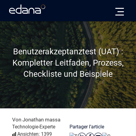
Edana
Benutzerakzeptanztest (UAT) :
Kompletter Leitfaden, Prozess,
Checkliste und Beispiele
Von Jonathan massa
Partager l’article
Technologie-Experte
Ansichten: 1399