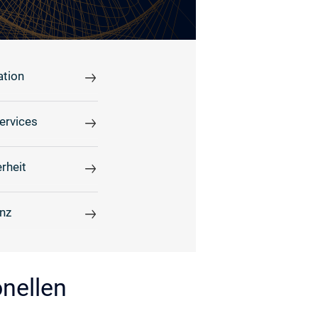
ation
ervices
rheit
enz
nellen