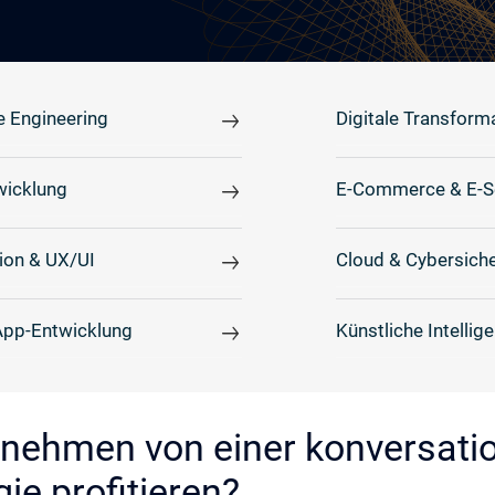
e Engineering
Digitale Transform
icklung
E-Commerce & E-S
ion & UX/UI
Cloud & Cybersiche
App-Entwicklung
Künstliche Intellig
rnehmen von einer konversatio
e profitieren?