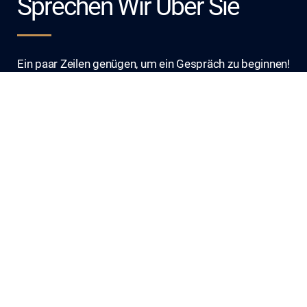
Sprechen Wir Über Sie
Ein paar Zeilen genügen, um ein Gespräch zu beginnen!
Schreiben Sie uns und einer unserer Spezialisten wird
sich innerhalb von 24 Stunden bei Ihnen melden.
Name/Vorname/Firma
*
E-Mail
*
Telefon
*