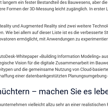
t langem ein fester Bestandteil des Bauwesens, aber di
e Formen der 3D-Messung leicht zugänglich. In erster L
Reality und Augmented Reality sind zwei weitere Technolog
. Wie bei allem auf dieser Liste ist es die verbesserte St
nnovatoren ermöglicht, mit Anwendungen zu experimentie
utoDesk-Whitepaper «Building Information Modeling» aus
tegische Vision für die digitale Zusammenarbeit im Bauw
typen und die gemeinsame Nutzung von Cloud-basierten
chaffung einer datenbankgestützten Planungsumgebung 
chüchtern – machen Sie es leb
ternehmen vielleicht allzu sehr an einer realistischen 