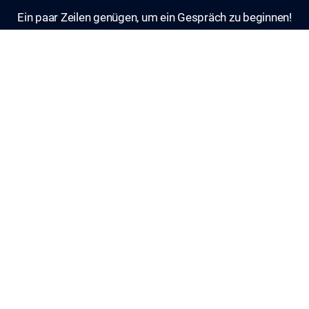
Ein paar Zeilen genügen, um ein Gespräch zu beginnen!
Schreiben Sie uns und einer unserer Spezialisten wird
sich innerhalb von 24 Stunden bei Ihnen melden.
Name/Vorname/Firma
*
E-Mail
*
Telefon
*
Firmenname