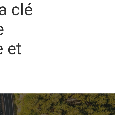
a clé
e
 et