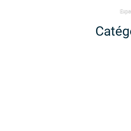
Expe
Edana
Catégo