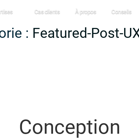
rtises
Cas clients
À propos
Conseils
rie :
Featured-Post-UX
Conception