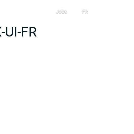
Jobs
FR
Contact
-UI-FR