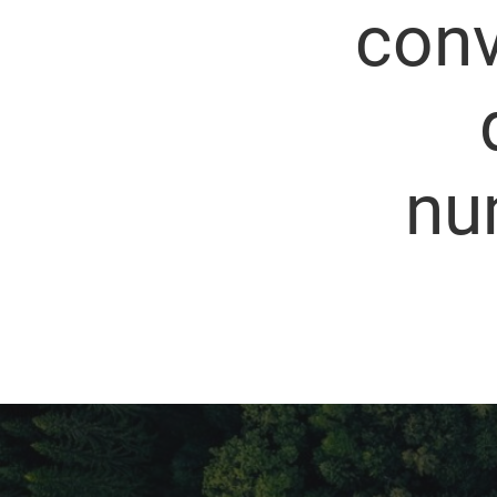
conv
nu