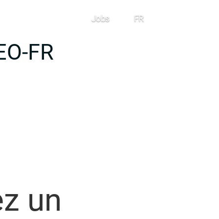
Jobs
FR
Contact
EO-FR
ez un