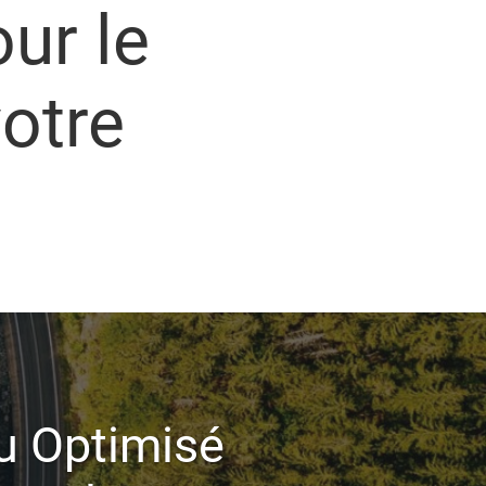
ur le
otre
u Optimisé