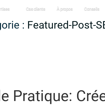
rtises
Cas clients
À propos
Conseils
orie :
Featured-Post-S
e Pratique: Cré