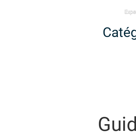
Expe
Edana
Catég
Guid