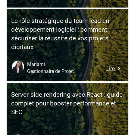
Guide
suringéni
complet
du
Le rôle stratégique du team lead en
dévelop
développement logiciel : comment
de
sécuriser la réussite de vos projets
produits
digitaux
logiciels
:
étapes,
Mariami
:
Lire
modèles
Gestionnaire de Projet
Le
et
rôle
meilleur
stratégi
pratique
Server-side rendering avec React : guide
du
complet pour booster performance et
team
SEO
lead
en
dévelop