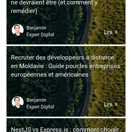
ne devraient être (et comment y
résilienc
remédier)
des
système
par
Benjamin
:
Lire
l’injectio
Expert Digital
Pourquo
de
vos
défaillan
changem
contrôlé
Recruter des développeurs à distance
logiciels
en Moldavie : Guide pour les entreprises
restent
européennes et américaines
toujours
plus
complex
qu’ils
Benjamin
:
Lire
ne
Expert Digital
Recruter
devraien
des
être
dévelop
(et
NestJS vs Express.js : comment choisir