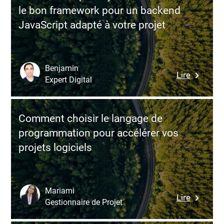
à
commen
le bon framework pour un backend
distance
y
JavaScript adapté à votre projet
en
remédier
Moldavi
:
Guide
Benjamin
:
Lire
pour
Expert Digital
NestJS
les
vs
entrepri
Express.
europée
Comment choisir le langage de
:
et
programmation pour accélérer vos
commen
américai
projets logiciels
choisir
le
bon
framewo
Mariami
:
Lire
pour
Gestionnaire de Projet
Commen
un
choisir