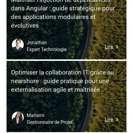
de
les
dans Angular : guide stratégique pour
route
entrepri
des applications modulaires et
technolo
suisses
évolutives
résilient
avec
des
Jonathan
:
Lire
équipes
Expert Technologie
Maîtriser
de
l’injectio
dévelop
de
nearshor
Optimiser la collaboration IT grâce au
dépenda
managé
nearshore : guide pratique pour une
dans
externalisation agile et maîtrisée
Angular
:
guide
stratégi
Mariami
:
Lire
pour
Gestionnaire de Projet
Optimise
des