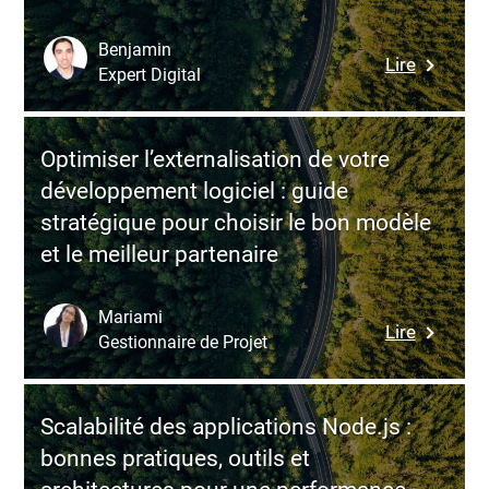
modèle
adapté
Benjamin
:
Lire
à
Expert Digital
Dévelop
vos
logiciel
enjeux
:
Optimiser l’externalisation de votre
pourquoi
développement logiciel : guide
coder
stratégique pour choisir le bon modèle
ne
et le meilleur partenaire
suffit
pas
et
Mariami
:
Lire
commen
Gestionnaire de Projet
Optimise
structure
l’externa
une
de
démarch
Scalabilité des applications Node.js :
votre
métier-
bonnes pratiques, outils et
dévelop
centrée