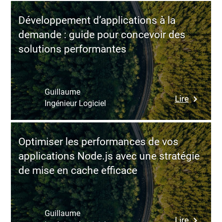
la
applicat
collabor
modulair
Développement d’applications à la
IT
et
demande : guide pour concevoir des
grâce
évolutive
solutions performantes
au
nearshor
:
guide
Guillaume
:
Lire
pratique
Ingénieur Logiciel
Dévelop
pour
d’applica
une
à
externali
Optimiser les performances de vos
la
agile
applications Node.js avec une stratégie
demand
et
de mise en cache efficace
:
maîtrisé
guide
pour
concevoi
Guillaume
:
Lire