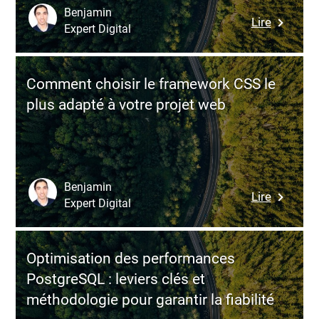
projets
optimale
Benjamin
:
Lire
logiciels
Expert Digital
Recruter
et
piloter
Comment choisir le framework CSS le
une
plus adapté à votre projet web
équipe
Symfony
perform
pour
vos
Benjamin
:
Lire
projets
Expert Digital
Commen
web
choisir
sur
le
mesure
Optimisation des performances
framewo
PostgreSQL : leviers clés et
CSS
méthodologie pour garantir la fiabilité
le