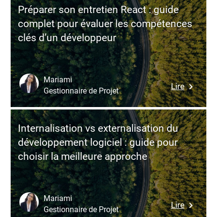
les
Préparer son entretien React : guide
bugs
complet pour évaluer les compétences
dans
clés d’un développeur
vos
projets
logiciels
grâce
Mariami
:
Lire
à
Gestionnaire de Projet
Préparer
une
son
stratégie
entretien
de
Internalisation vs externalisation du
React
qualité
développement logiciel : guide pour
:
intégrée
choisir la meilleure approche
guide
complet
pour
évaluer
Mariami
:
Lire
les
Gestionnaire de Projet
Internali