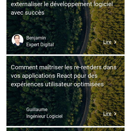
optimale
externaliser le développement logiciel
Vue.js
avec succès
et
biblioth
de
composa
Benjamin
:
Lire
pour
Expert Digital
Guide
booster
du
vos
leader
projets
Comment maîtriser les re-renders dans
techniqu
front-
vos applications React pour des
pour
end
expériences utilisateur optimisées
externali
le
dévelop
logiciel
Guillaume
:
Lire
avec
Ingénieur Logiciel
Commen
succès
maîtriser