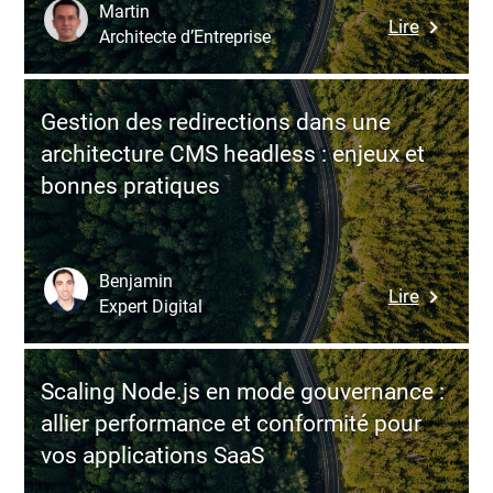
logiciel
Martin
:
Lire
:
Architecte d’Entreprise
Server-
commen
side
sécurise
renderin
la
Gestion des redirections dans une
avec
réussite
architecture CMS headless : enjeux et
React
de
bonnes pratiques
:
vos
guide
projets
complet
digitaux
pour
Benjamin
:
Lire
booster
Expert Digital
Gestion
perform
des
et
redirecti
SEO
Scaling Node.js en mode gouvernance :
dans
allier performance et conformité pour
une
vos applications SaaS
architect
CMS