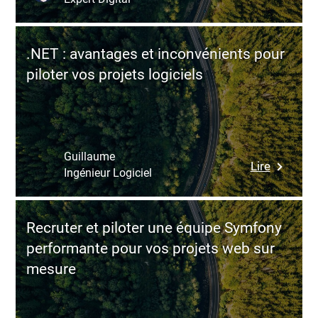
QA
la
manuelle
qualité
à
logicielle
.NET : avantages et inconvénients pour
l’ère
piloter vos projets logiciels
de
l’automa
et
de
l’IA
Guillaume
:
Lire
:
Ingénieur Logiciel
.NET
concilier
:
humain
avantag
et
Recruter et piloter une équipe Symfony
et
machine
performante pour vos projets web sur
inconvén
pour
mesure
pour
une
piloter
qualité
vos
logicielle