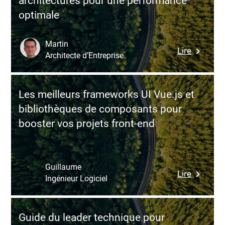
architectures pour une performance
logiciel
optimale
:
guide
stratégi
Martin
:
Lire
pour
Architecte d’Entreprise
Scalabili
choisir
des
le
applicat
bon
Les meilleurs frameworks UI Vue.js et
Node.js
modèle
bibliothèques de composants pour
:
et
booster vos projets front-end
bonnes
le
pratiques
meilleur
outils
partenai
et
Guillaume
:
Lire
architec
Ingénieur Logiciel
Les
pour
meilleur
une
framewo
perform
Guide du leader technique pour
UI