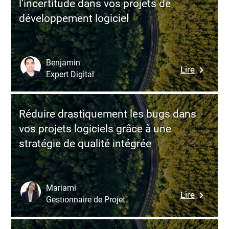
l’incertitude dans vos projets de
développement logiciel
Benjamin
:
Lire
Expert Digital
10
bonnes
pratique
Réduire drastiquement les bugs dans
pour
vos projets logiciels grâce à une
réduire
stratégie de qualité intégrée
l’incertit
dans
vos
projets
Mariami
:
Lire
de
Gestionnaire de Projet
Réduire
dévelop
drastiqu
logiciel