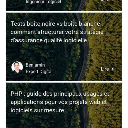
des
Ingénieur Logiciel
Optimise
solution
les
perform
perform
Tests boîte noire vs boîte blanche :
de
comment structurer votre stratégie
vos
d’assurance qualité logicielle
applicat
Node.js
avec
une
Benjamin
:
Lire
stratégie
Expert Digital
Tests
de
boîte
mise
noire
en
PHP : guide des principaux usages et
vs
cache
applications pour vos projets web et
boîte
efficace
logiciels sur mesure
blanche
:
commen