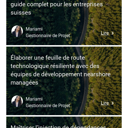
guide complet pour les entreprises
dévelop
suisses
aux
Philippin
:
Mariami
:
Lire
structure
Gestionnaire de Projet
Commen
une
constitu
équipe
une
offshore
Élaborer une feuille de route
équipe
dédiée
technologique résiliente avec des
de
équipes de développement nearshore
dévelop
managées
offshore
en
pologne
Mariami
:
Lire
:
Gestionnaire de Projet
Élaborer
guide
une
complet
feuille
pour
Maîtriser l’injection de dépendances