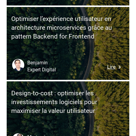
compéte
vs
clés
externali
d’un
Optimiser l’expérience utilisateur en
du
développ
architecture microservices grâce au
dévelop
pattern Backend for Frontend
logiciel
:
guide
pour
Benjamin
:
Lire
choisir
Expert Digital
Optimise
la
l’expérie
meilleur
utilisateu
approch
Design-to-cost : optimiser les
en
investissements logiciels pour
architect
maximiser la valeur utilisateur
microser
grâce
au
pattern