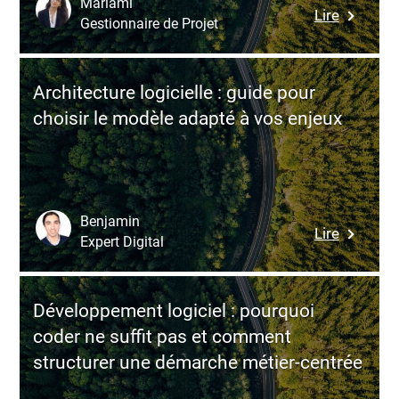
Mariami
:
Lire
Backend
Gestionnaire de Projet
Design-
for
to-
Frontend
cost
Architecture logicielle : guide pour
:
choisir le modèle adapté à vos enjeux
optimise
les
investis
logiciels
pour
Benjamin
:
Lire
maximis
Expert Digital
Architec
la
logicielle
valeur
:
utilisateu
Développement logiciel : pourquoi
guide
coder ne suffit pas et comment
pour
structurer une démarche métier-centrée
choisir
le