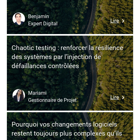
headless
:
Benjamin
:
Lire
enjeux
Expert Digital
Scaling
et
Node.js
bonnes
en
pratique
Chaotic testing : renforcer la résilience
mode
des systèmes par l’injection de
gouvern
défaillances contrôlées
:
allier
perform
et
Mariami
:
Lire
conformi
Gestionnaire de Projet
Chaotic
pour
testing
vos
:
applicat
Pourquoi vos changements logiciels
renforce
SaaS
restent toujours plus complexes qu’ils
la