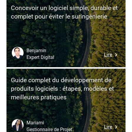
les
Concevoir un logiciel simple, durable et
re-
complet pour éviter le suringénierie
renders
dans
vos
applicat
React
Benjamin
:
Lire
pour
Expert Digital
Concevoi
des
un
expérien
logiciel
utilisateu
Guide complet du développement de
simple,
optimisé
produits logiciels : étapes, modèles et
durable
meilleures pratiques
et
complet
pour
éviter
Mariami
:
Lire
le
Gestionnaire de Projet