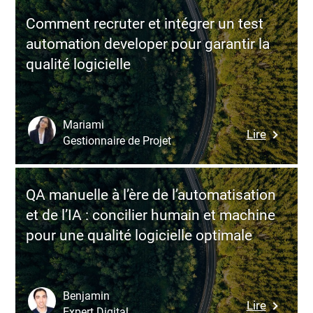
backend
le
JavaScri
Comment recruter et intégrer un test
langage
adapté
automation developer pour garantir la
de
à
qualité logicielle
program
votre
pour
projet
accélére
vos
Mariami
:
Lire
projets
Gestionnaire de Projet
Commen
logiciels
recruter
et
QA manuelle à l’ère de l’automatisation
intégrer
et de l’IA : concilier humain et machine
un
pour une qualité logicielle optimale
test
automat
develope
pour
Benjamin
:
Lire
garantir
Expert Digital