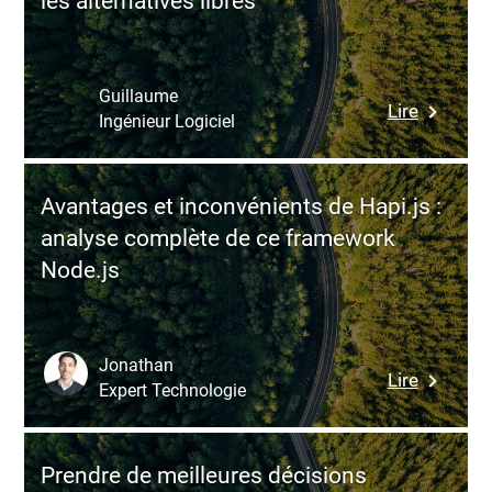
les alternatives libres
:
sécurise
JavaScri
sans
Guillaume
:
Lire
tuer
Ingénieur Logiciel
Migratio
la
SAP
vitesse
PI/PO
Avantages et inconvénients de Hapi.js :
:
analyse complète de ce framework
pourquoi
Node.js
les
entrepri
suisses
devraien
Jonathan
:
Lire
envisage
Expert Technologie
Avantag
les
et
alternati
inconvén
libres
Prendre de meilleures décisions
de