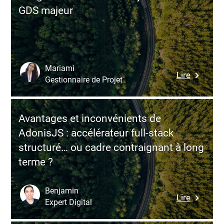
de
mais
GDS majeur
Deno
plus
:
dur
runtime
à
moderne
industria
mais
Mariami
:
Lire
est-
Gestionnaire de Projet
Intégrer
il
Sabre
prêt
via
pour
Avantages et inconvénients de
API
l’entrepr
AdonisJS : accélérateur full-stack
:
?
structuré… ou cadre contraignant à long
enjeux
terme ?
réels
d’un
GDS
Benjamin
:
Lire
majeur
Expert Digital
Avantag
et