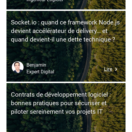
Le
faire
piège
évoluer
du
un
Socket.io : quand ce framework Node.js
monolith
existant
devient accélérateur de delivery… et
distribué
critique
quand devient-il une dette technique ?
:
microser
ou
illusion
Benjamin
:
Lire
de
Expert Digital
Socket.i
moderni
:
?
quand
Contrats de développement logiciel :
ce
bonnes pratiques pour sécuriser et
framewo
piloter sereinement vos projets IT
Node.js
devient
accéléra