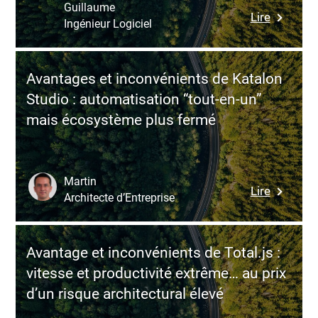
open
Guillaume
:
Lire
source
Ingénieur Logiciel
Interfac
des
Générati
tests
:
web,
Avantages et inconvénients de Katalon
la
puissant
Studio : automatisation “tout-en-un”
prochain
mais
mais écosystème plus fermé
révolutio
exigeant
du
digital
au
Martin
:
Lire
service
Architecte d’Entreprise
Avantag
des
et
entrepri
inconvén
suisses
Avantage et inconvénients de Total.js :
de
vitesse et productivité extrême… au prix
Katalon
d’un risque architectural élevé
Studio
: