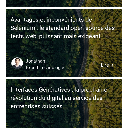
Moderni
ce
ses
framewo
applicat
Node.js
Avantages et inconvénients de
d’entrepr
Selenium : le standard open source des
:
tests web, puissant mais exigeant
commen
transfor
un
héritage
Jonathan
:
Lire
IT
Expert Technologie
Avantag
en
et
avantag
inconvén
compétit
Interfaces Génératives : la prochaine
de
révolution du digital au service des
Seleniu
entreprises suisses
:
le
standard