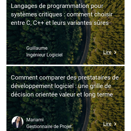
SaaS
Langages de programmation pour
comptab
systèmes critiques : comment choisir
:
entre C, C++ et leurs variantes sûres
du
simple
outil
de
Guillaume
:
Lire
gestion
Ingénieur Logiciel
Langage
à
de
un
program
véritable
Comment comparer des prestataires de
pour
moteur
développement logiciel : une grille de
système
de
décision orientée valeur et long terme
critiques
perform
:
pour
commen
l’entrepr
choisir
Mariami
:
Lire
entre
Gestionnaire de Projet
Commen