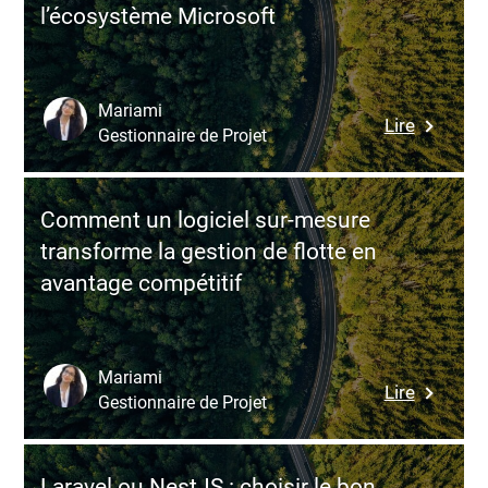
l’écosystème Microsoft
séduit
différent
les
équipes
IT…
Mariami
:
Lire
et
Gestionnaire de Projet
Avantag
ce
et
qu’il
inconvén
apporte
Comment un logiciel sur-mesure
de
à
transforme la gestion de flotte en
.NET
vos
avantage compétitif
:
projets
puissan
métier
industriel
dépenda
Mariami
:
Lire
à
Gestionnaire de Projet
Commen
l’écosys
un
Microsof
logiciel
Laravel ou NestJS : choisir le bon