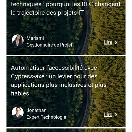
techniques : pourquoi les RFC changent
Hapi.js
la trajectoire des projets IT
:
analyse
complèt
de
Mariami
:
Lire
ce
Gestionnaire de Projet
Prendre
framewo
de
Node.js
meilleur
Automatiser l’accessibilité avec
décision
Cypress-axe : un levier pour des
techniqu
applications plus inclusives et plus
:
fiables
pourquoi
les
RFC
Jonathan
:
Lire
changen
Expert Technologie
Automati
la
l’accessib
trajectoi