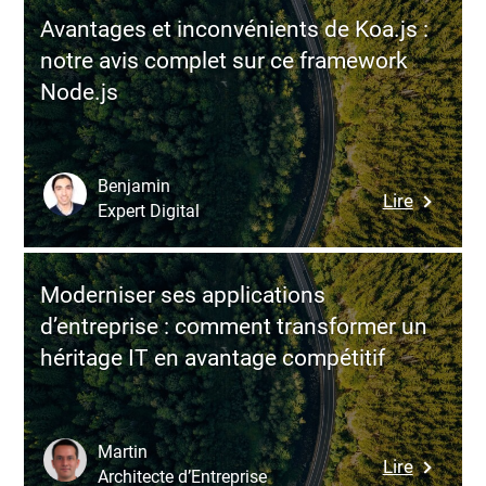
avec
des
Avantages et inconvénients de Koa.js :
Cypress-
projets
notre avis complet sur ce framework
axe
IT
Node.js
:
un
levier
pour
Benjamin
:
Lire
des
Expert Digital
Avantag
applicat
et
plus
inconvén
inclusive
Moderniser ses applications
de
et
d’entreprise : comment transformer un
Koa.js
plus
héritage IT en avantage compétitif
:
fiables
notre
avis
complet
Martin
:
Lire
sur
Architecte d’Entreprise