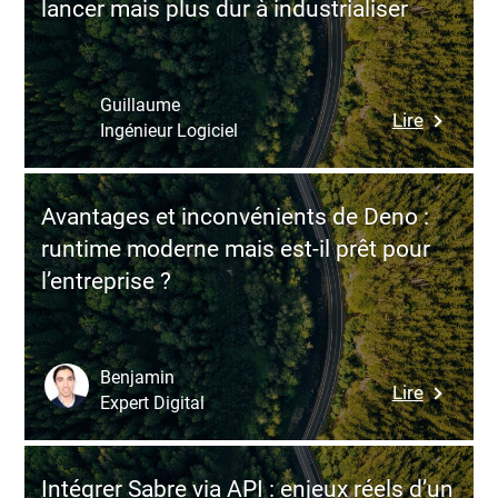
lancer mais plus dur à industrialiser
pourquoi
élevé
elle
excelle
sur
Guillaume
:
Lire
le
Ingénieur Logiciel
Avantag
planning,
et
le
inconvén
séquenc
Avantages et inconvénients de Deno :
de
et
runtime moderne mais est-il prêt pour
React
les
l’entreprise ?
Native
règles
:
“réelles”
un
seul
Benjamin
:
Lire
codebas
Expert Digital
Avantag
rapide
et
à
inconvén
lancer
Intégrer Sabre via API : enjeux réels d’un