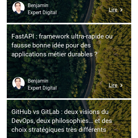
de
Benjamin
:
Lire
delivery…
Expert Digital
Contrats
et
de
quand
dévelop
devient-
FastAPI : framework ultra-rapide ou
logiciel
il
fausse bonne idée pour des
:
une
applications métier durables ?
bonnes
dette
pratique
techniqu
pour
?
sécurise
Benjamin
:
Lire
et
Expert Digital
FastAPI
piloter
:
sereinem
framewo
vos
GitHub vs GitLab : deux visions du
ultra-
projets
DevOps, deux philosophies… et des
rapide
IT
choix stratégiques très différents
ou