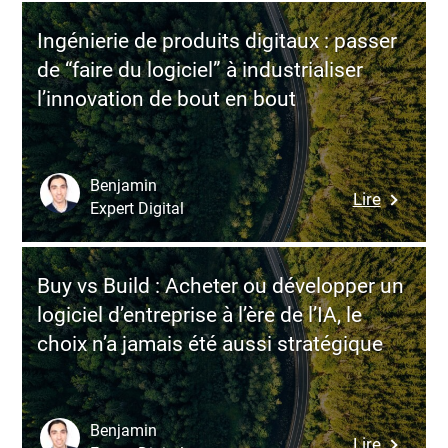
vs
de
NLTK
vitesse,
Ingénierie de produits digitaux : passer
:
de
de “faire du logiciel” à industrialiser
quelle
scalabili
l’innovation de bout en bout
librairie
et
NLP
de
choisir
long
pour
terme
Benjamin
:
Lire
des
Expert Digital
Ingénieri
projets
de
data
produits
et
Buy vs Build : Acheter ou développer un
digitaux
IA
logiciel d’entreprise à l’ère de l’IA, le
:
en
choix n’a jamais été aussi stratégique
passer
producti
de
?
“faire
du
Benjamin
:
Lire