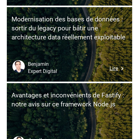
C,
compare
C++
des
et
Modernisation des bases de données :
prestata
leurs
sortir du legacy pour bâtir une
de
variante
architecture data réellement exploitable
dévelop
sûres
logiciel
:
une
Benjamin
:
Lire
grille
Expert Digital
Modernis
de
des
décision
bases
orientée
Avantages et inconvénients de Fastify :
de
valeur
notre avis sur ce framework Node.js
données
et
:
long
sortir
terme
du
legacy