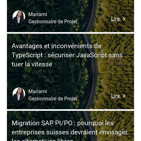
vers
le
Mariami
:
Lire
modèle
Gestionnaire de Projet
Choisir
SaaS
le
sans
bon
fragiliser
Avantages et inconvénients de
tech
la
TypeScript : sécuriser JavaScript sans
stack
croissan
tuer la vitesse
en
2026
:
un
Mariami
:
Lire
levier
Gestionnaire de Projet
Avantag
stratégi
et
pour
inconvén
une
Migration SAP PI/PO : pourquoi les
de
croissan
entreprises suisses devraient envisager
TypeScri
durable