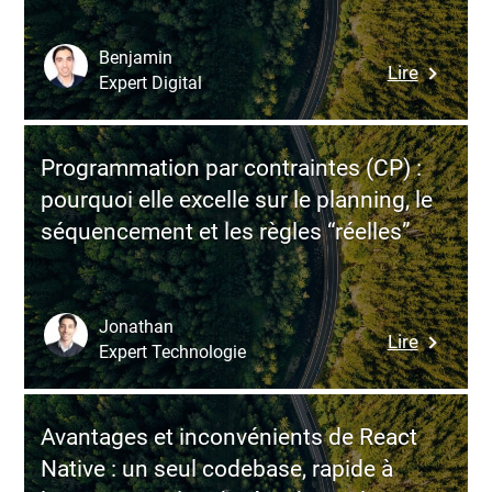
automati
“tout-
Benjamin
:
Lire
en-
Expert Digital
Avantag
un”
et
mais
inconvén
écosyst
Programmation par contraintes (CP) :
de
plus
pourquoi elle excelle sur le planning, le
Total.js
fermé
séquencement et les règles “réelles”
:
vitesse
et
productiv
Jonathan
:
Lire
extrême
Expert Technologie
Program
au
par
prix
contrain
d’un
Avantages et inconvénients de React
(CP)
risque
Native : un seul codebase, rapide à
:
architect