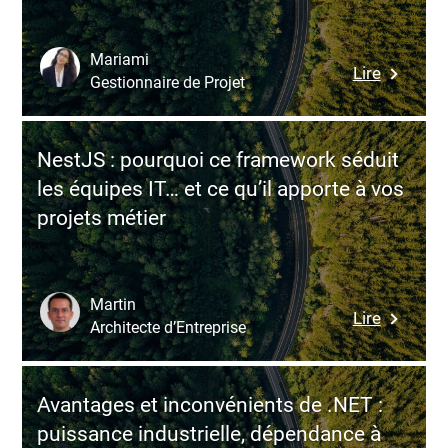
fausse
bonne
idée
Mariami
:
Lire
pour
Gestionnaire de Projet
GitHub
des
vs
applicat
GitLab
métier
NestJS : pourquoi ce framework séduit
:
durables
les équipes IT… et ce qu’il apporte à vos
deux
?
projets métier
visions
du
DevOps,
deux
Martin
:
Lire
philosop
Architecte d’Entreprise
NestJS
et
:
des
pourquoi
choix
Avantages et inconvénients de .NET :
ce
stratégi
puissance industrielle, dépendance à
framewo
très