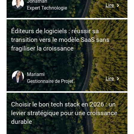
Jonathan
:
Lire
pour
Expert Technologie
Avantag
bâtir
et
une
inconvén
architect
Éditeurs de logiciels : réussir sa
de
data
transition vers le modèle SaaS sans
Fastify
réelleme
fragiliser la croissance
:
exploitab
notre
avis
sur
Mariami
:
Lire
ce
Gestionnaire de Projet
Éditeurs
framewo
de
Node.js
logiciels
Choisir le bon tech stack en 2026 : un
:
levier stratégique pour une croissance
réussir
durable
sa
transitio