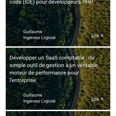
code (IDE) pour développeurs PHP
Guillaume
:
Lire
Ingénieur Logiciel
Compara
des
meilleur
Développer un SaaS comptable : du
éditeurs
simple outil de gestion à un véritable
de
moteur de performance pour
code
l’entreprise
(IDE)
pour
dévelop
Guillaume
:
Lire
PHP
Ingénieur Logiciel
Dévelop
un