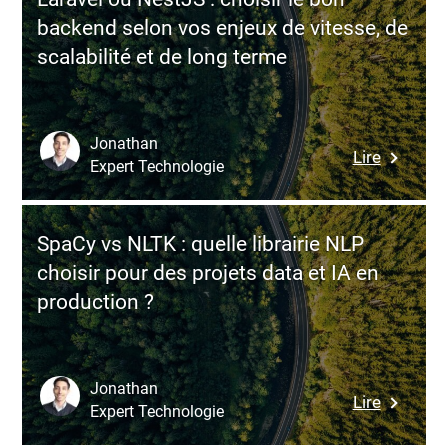
sur-
backend selon vos enjeux de vitesse, de
mesure
scalabilité et de long terme
transfor
la
gestion
de
Jonathan
:
Lire
flotte
Expert Technologie
Laravel
en
ou
avantag
NestJS
compétit
SpaCy vs NLTK : quelle librairie NLP
:
choisir pour des projets data et IA en
choisir
production ?
le
bon
backend
selon
Jonathan
:
Lire
vos
Expert Technologie
SpaCy
enjeux