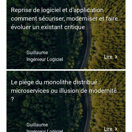
inconvén
Reprise de logiciel et d’application :
de
comment sécuriser, moderniser et faire
AdonisJ
évoluer un existant critique
:
accéléra
full-
stack
Guillaume
:
Lire
structur
Ingénieur Logiciel
Reprise
ou
de
cadre
logiciel
contraig
Le piège du monolithe distribué :
et
à
microservices ou illusion de modernité
d’applica
long
?
:
terme
commen
?
sécuriser
moderni
Guillaume
:
Lire
et
Ingénieur Logiciel