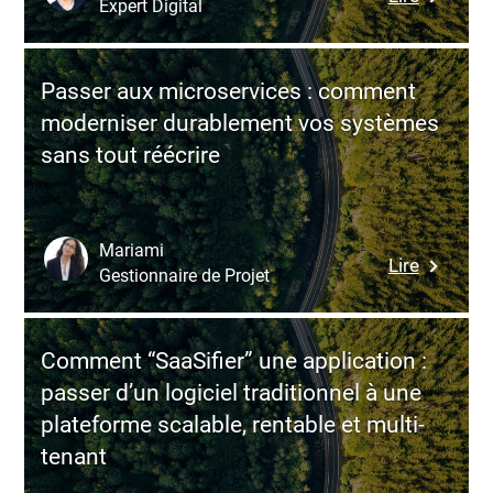
logiciel”
Expert Digital
Buy
à
vs
industria
Build
l’innovat
Passer aux microservices : comment
:
de
moderniser durablement vos systèmes
Acheter
bout
sans tout réécrire
ou
en
développ
bout
un
logiciel
Mariami
:
Lire
d’entrepr
Gestionnaire de Projet
Passer
à
aux
l’ère
microser
de
Comment “SaaSifier” une application :
:
l’IA,
passer d’un logiciel traditionnel à une
commen
le
plateforme scalable, rentable et multi-
moderni
choix
tenant
durable
n’a
vos
jamais