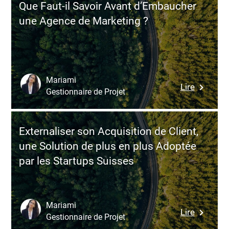
Que Faut-il Savoir Avant d’Embaucher
la
une Agence de Marketing ?
Stratégi
de
Marketi
Internati
Mariami
:
Lire
Gestionnaire de Projet
Que
Faut-
il
Externaliser son Acquisition de Client,
Savoir
une Solution de plus en plus Adoptée
Avant
par les Startups Suisses
d’Embau
une
Agence
de
Mariami
:
Lire
Marketin
Gestionnaire de Projet
Externali