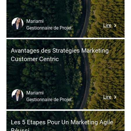
pour
la
Réussite
Mariami
:
Lire
de
Gestionnaire de Projet
Commen
votre
Utiliser
Entrepri
l’Intellig
?
Avantages des Stratégies Marketing
Artificiel
Customer Centric
dans
vos
Communi
Digitales
Mariami
:
Lire
Gestionnaire de Projet
Avantag
des
Stratégi
Les 5 Etapes Pour Un Marketing Agile
Marketi
Réussi