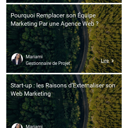
son
Acquisit
Pourquoi Remplacer son Équipe
de
Marketing Par une Agence Web ?
Client,
une
Solution
de
plus
Mariami
:
Lire
en
Gestionnaire de Projet
Pourquo
plus
Remplac
Adoptée
son
par
Start-up : les Raisons d’Externaliser son
Équipe
les
Web Marketing
Marketi
Startups
Par
Suisses
une
Agence
Web
Mariami