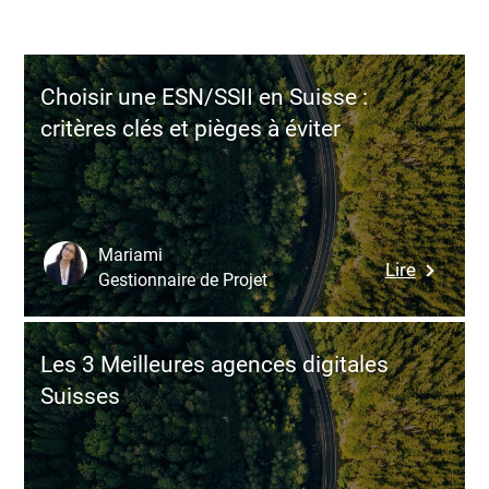
Choisir une ESN/SSII en Suisse :
critères clés et pièges à éviter
Mariami
:
Lire
Gestionnaire de Projet
Choisir
une
ESN/SSI
Les 3 Meilleures agences digitales
en
Suisses
Suisse
:
critères
clés