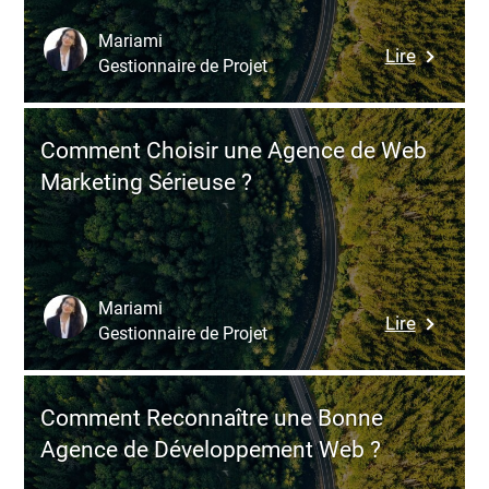
Trafic
et
Mariami
:
Lire
son
Gestionnaire de Projet
Pourquo
Marketi
Passer
à
Par
une
Comment Choisir une Agence de Web
une
Agence
Marketing Sérieuse ?
Agence
Web
Marketi
Digital
?
Mariami
:
Lire
Gestionnaire de Projet
Commen
Choisir
une
Comment Reconnaître une Bonne
Agence
Agence de Développement Web ?
de
Web