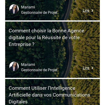
et
Mariami
:
Lire
pièges
Gestionnaire de Projet
Les
à
3
éviter
Meilleur
Comment choisir la Bonne Agence
agences
digitale pour la Réussite de votre
digitales
Entreprise ?
Suisses
Mariami
:
Lire
Gestionnaire de Projet
Commen
choisir
la
Comment Utiliser l’Intelligence
Bonne
Artificielle dans vos Communications
Agence
Digitales
digitale