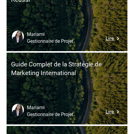
Custome
Centric
Mariami
:
Lire
Gestionnaire de Projet
Les
5
Etapes
Guide Complet de la Stratégie de
Pour
Marketing International
Un
Marketi
Agile
Réussi
Mariami
:
Lire
Gestionnaire de Projet
Guide
Complet
de