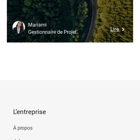
Marketi
Sérieuse
?
Mariami
:
Lire
Gestionnaire de Projet
Commen
Reconnaî
une
Bonne
Agence
de
Dévelop
Web
?
L’entreprise
À propos