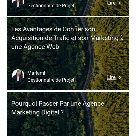
:
Lire
?
Gestionnaire de Projet
Start-
up
:
Les Avantages de Confier son
les
Acquisition de Trafic et son Marketing à
Raisons
une Agence Web
d’Externa
son
Web
Marketi
Mariami
:
Lire
Gestionnaire de Projet
Les
Avantag
de
Pourquoi Passer Par une Agence
Confier
Marketing Digital ?
son
Acquisit
de