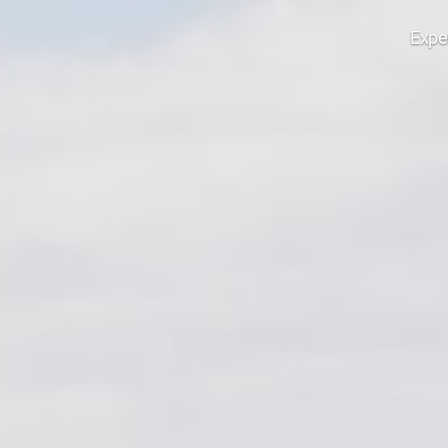
Expe
Edana