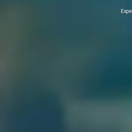
Expe
Edana