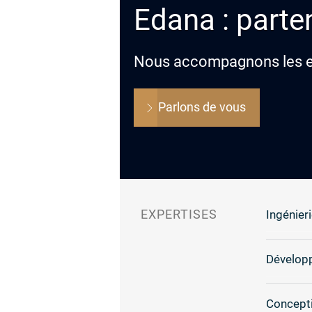
Edana : parten
Nous accompagnons les ent
Parlons de vous
EXPERTISES
Ingénieri
Dévelop
Concepti