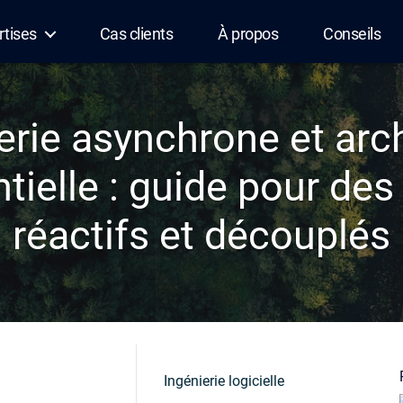
rtises
Cas clients
À propos
Conseils
rie asynchrone et arch
ielle : guide pour de
réactifs et découplés
Ingénierie logicielle