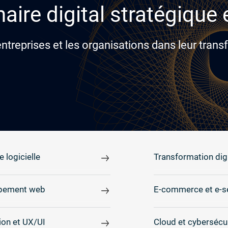
aire digital stratégique
reprises et les organisations dans leur transf
e logicielle
Transformation digi
pement web
E-commerce et e-s
on et UX/UI
Cloud et cybersécu