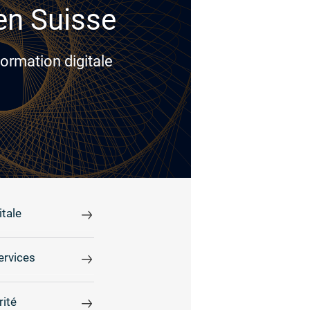
 en Suisse
ormation digitale
tale
ervices
rité