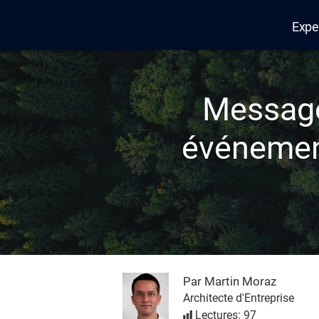
Expe
Edana
Message
événement
Par Martin Moraz
Architecte d'Entreprise
Lectures: 97