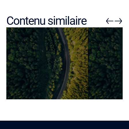
Contenu similaire
Notre approche QA :
Tests manuels 
transformer les tests en
automatisés :
levier de fiabilité, conformité
les forces, lim
et évolutivité
de chaque app