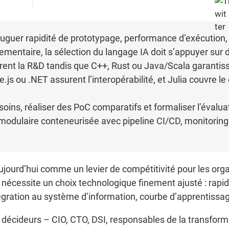
juguer rapidité de prototypage, performance d’exécution,
mentaire, la sélection du langage IA doit s’appuyer sur 
rent la R&D tandis que C++, Rust ou Java/Scala garantisse
s ou .NET assurent l’interopérabilité, et Julia couvre le 
soins, réaliser des PoC comparatifs et formaliser l’évalua
modulaire conteneurisée avec pipeline CI/CD, monitoring 
e aujourd’hui comme un levier de compétitivité pour les or
A nécessite un choix technologique finement ajusté : rap
tégration au système d’information, courbe d’apprentiss
écideurs – CIO, CTO, DSI, responsables de la transformat