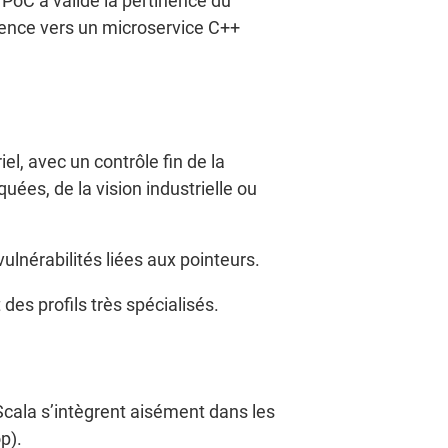
PoC a validé la pertinence du
érence vers un microservice C++
, avec un contrôle fin de la
uées, de la vision industrielle ou
ulnérabilités liées aux pointeurs.
es profils très spécialisés.
Scala s’intègrent aisément dans les
p).