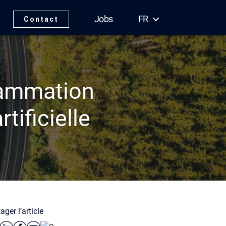
Jobs
FR
Contact
rammation
tificielle
ager l’article