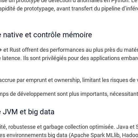
sé un prototype de détection d’anomalies en Python. Le 
rapidité de prototypage, avant transfert du pipeline d’inf
e native et contrôle mémoire
 Rust offrent des performances au plus près du matériel
latence. Ils sont privilégiés pour des applications embarq
crue par emprunt et ownership, limitant les risques de v
mps de développement sont plus importants, nécessitant d
e JVM et big data
té, robustesse et garbage collection optimisée. Java et 
 les environnements big data (Apache Spark MLlib, Hadoo