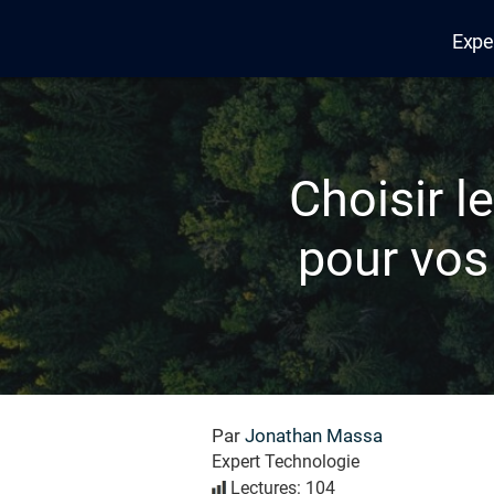
Expe
Edana
Choisir 
pour vos 
Par
Jonathan Massa
Expert Technologie
Lectures: 104