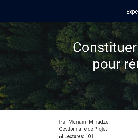
Expe
Edana
Constituer
pour ré
Par Mariami Minadze
Gestionnaire de Projet
Lectures: 101