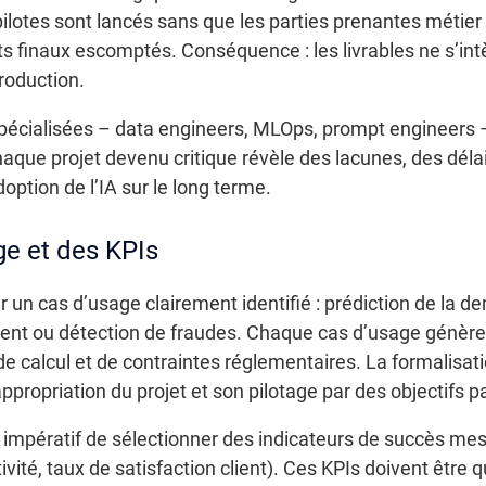
lotes sont lancés sans que les parties prenantes métier a
ats finaux escomptés. Conséquence : les livrables ne s’i
production.
pécialisées – data engineers, MLOps, prompt engineers – 
 Chaque projet devenu critique révèle des lacunes, des dél
option de l’IA sur le long terme.
ge et des KPIs
ir un cas d’usage clairement identifié : prédiction de la
lient ou détection de fraudes. Chaque cas d’usage génèr
 calcul et de contraintes réglementaires. La formalisati
’appropriation du projet et son pilotage par des objectifs p
est impératif de sélectionner des indicateurs de succès mes
vité, taux de satisfaction client). Ces KPIs doivent être 