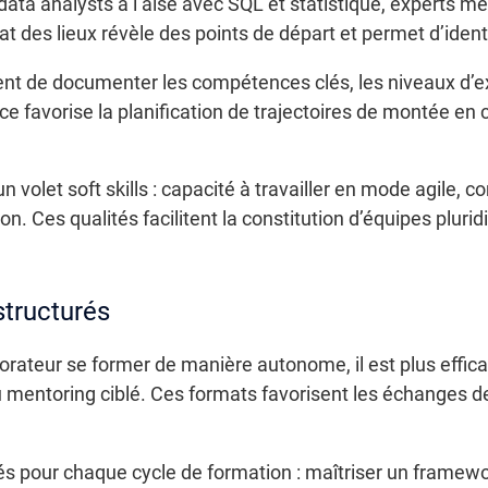
ata analysts à l’aise avec SQL et statistique, experts 
t des lieux révèle des points de départ et permet d’identifi
ient de documenter les compétences clés, les niveaux d’e
ce favorise la planification de trajectoires de montée en
r un volet soft skills : capacité à travailler en mode agi
on. Ces qualités facilitent la constitution d’équipes plurid
structurés
orateur se former de manière autonome, il est plus effic
 du mentoring ciblé. Ces formats favorisent les échanges 
ixés pour chaque cycle de formation : maîtriser un framew