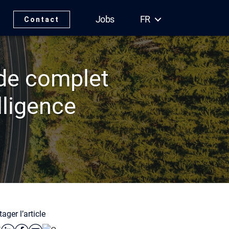
Jobs
FR
Contact
ide complet
lligence
tager l’article