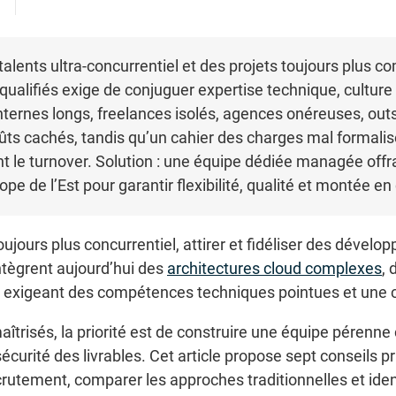
lents ultra-concurrentiel et des projets toujours plus c
ualifiés exige de conjuguer expertise technique, culture p
ernes longs, freelances isolés, agences onéreuses, outsta
coûts cachés, tandis qu’un cahier des charges mal formali
ent le turnover. Solution : une équipe dédiée managée offr
pe de l’Est pour garantir flexibilité, qualité et montée en
jours plus concurrentiel, attirer et fidéliser des dévelo
ntègrent aujourd’hui des
architectures cloud complexes
, 
 exigeant des compétences techniques pointues et une cul
îtrisés, la priorité est de construire une équipe pérenne
 sécurité des livrables. Cet article propose sept conseils p
rutement, comparer les approches traditionnelles et identi