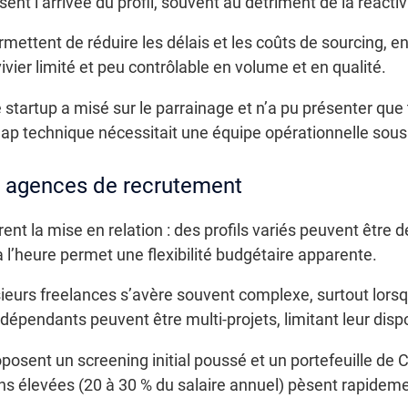
ssent l’arrivée du profil, souvent au détriment de la réacti
ttent de réduire les délais et les coûts de sourcing, en
vivier limité et peu contrôlable en volume et en qualité.
e startup a misé sur le parrainage et n’a pu présenter que
ap technique nécessitait une équipe opérationnelle sous
t agences de recrutement
nt la mise en relation : des profils variés peuvent être d
l’heure permet une flexibilité budgétaire apparente.
sieurs freelances s’avère souvent complexe, surtout lorsqu
dépendants peuvent être multi-projets, limitant leur disponi
sent un screening initial poussé et un portefeuille de CV
s élevées (20 à 30 % du salaire annuel) pèsent rapidemen