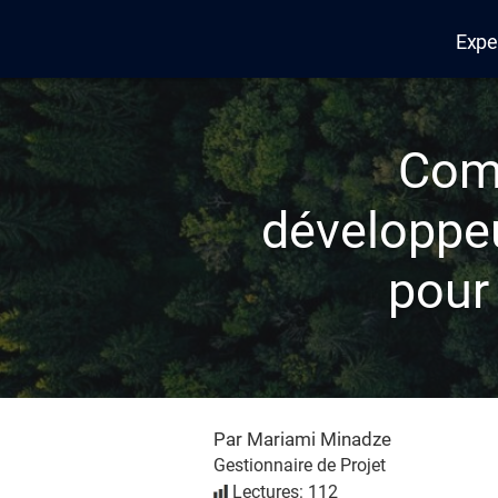
Expe
Edana
Comm
développeu
pour 
Par Mariami Minadze
Gestionnaire de Projet
Lectures: 112