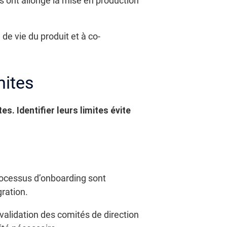
ns ont allongé la mise en production
de vie du produit et à co-
mites
. Identifier leurs limites évite
 processus d’onboarding sont
gration.
 validation des comités de direction