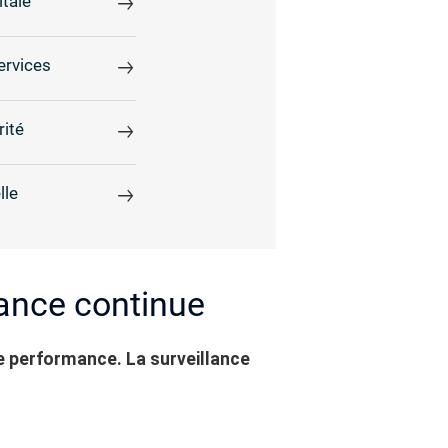
tale
ervices
rité
lle
lance continue
de performance. La surveillance