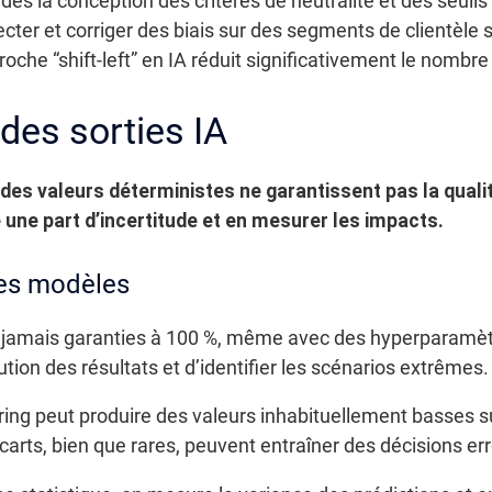
ès la conception des critères de neutralité et des seuils
cter et corriger des biais sur des segments de clientèle 
he “shift-left” en IA réduit significativement le nombre
 des sorties IA
des valeurs déterministes ne garantissent pas la qualit
une part d’incertitude et en mesurer les impacts.
 des modèles
t jamais garanties à 100 %, même avec des hyperparamètre
ution des résultats et d’identifier les scénarios extrêmes.
ing peut produire des valeurs inhabituellement basses s
arts, bien que rares, peuvent entraîner des décisions er