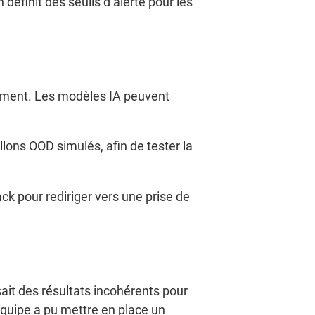
définit des seuils d’alerte pour les
nement. Les modèles IA peuvent
llons OOD simulés, afin de tester la
ck pour rediriger vers une prise de
it des résultats incohérents pour
équipe a pu mettre en place un