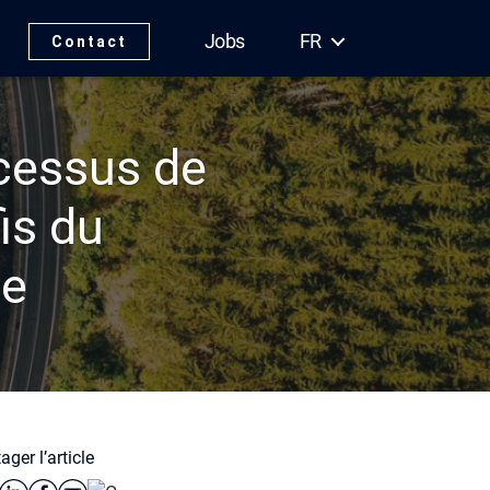
Jobs
FR
Contact
cessus de
fis du
ne
ager l’article