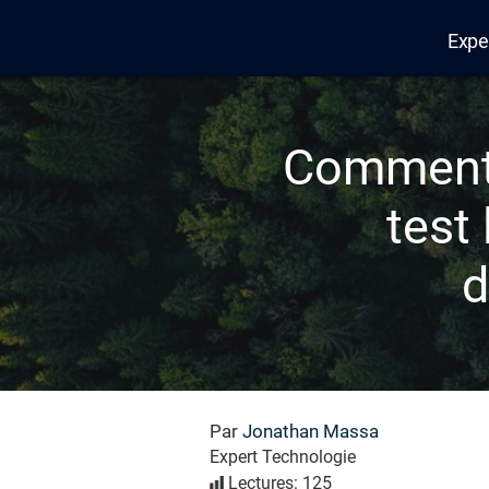
Expe
Edana
Comment 
test 
d
Par
Jonathan Massa
Expert Technologie
Lectures: 125