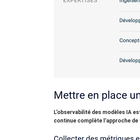
EXPERTISES
Ingénieri
Dévelop
Concepti
Dévelop
Mettre en place un
L’observabilité des modèles IA es
continue complète l’approche de 
Collecter des métriques e