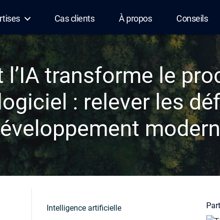
rtises
Cas clients
À propos
Conseils
l’IA transforme le pro
logiciel : relever les dé
éveloppement moder
Part
Intelligence artificielle