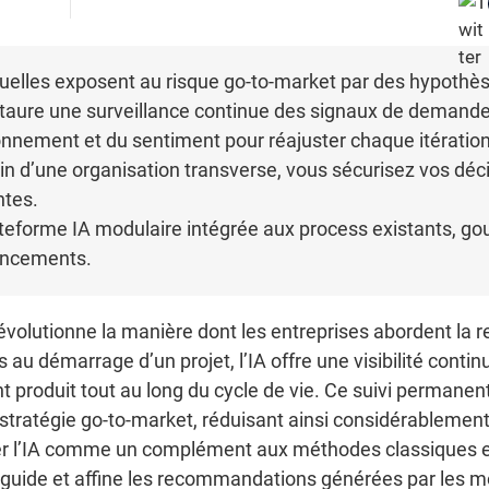
uelles exposent au risque go-to-market par des hypothès
nstaure une surveillance continue des signaux de demande,
ionnement et du sentiment pour réajuster chaque itératio
in d’une organisation transverse, vous sécurisez vos déc
ntes.
ateforme IA modulaire intégrée aux process existants, go
lancements.
le révolutionne la manière dont les entreprises abordent l
au démarrage d’un projet, l’IA offre une visibilité conti
nt produit tout au long du cycle de vie. Ce suivi permane
t stratégie go-to-market, réduisant ainsi considérablemen
tégrer l’IA comme un complément aux méthodes classiques e
e guide et affine les recommandations générées par les m