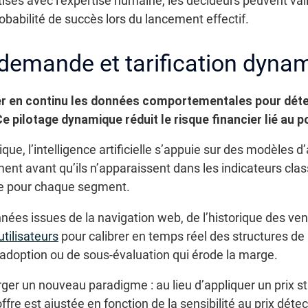
sés avec l’expertise humaine, les décideurs peuvent val
babilité de succès lors du lancement effectif.
 demande et tarification dyna
ser en continu les données comportementales pour dét
Ce pilotage dynamique réduit le risque financier lié au 
ique, l’intelligence artificielle s’appuie sur des modèle
t avant qu’ils n’apparaissent dans les indicateurs classi
e pour chaque segment.
ées issues de la navigation web, de l’historique des vent
tilisateurs
pour calibrer en temps réel des structures de 
l’adoption ou de sous-évaluation qui érode la marge.
ger un nouveau paradigme : au lieu d’appliquer un prix st
re est ajustée en fonction de la sensibilité au prix dé