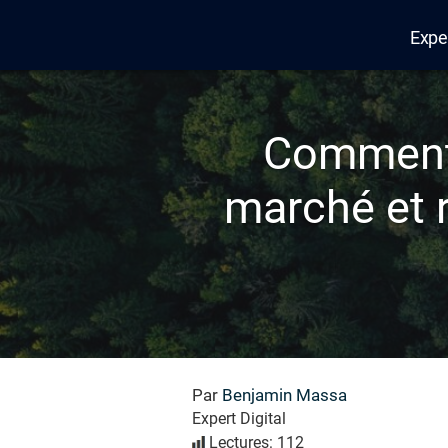
Expe
Edana
Comment 
marché et r
Par
Benjamin Massa
Expert Digital
Lectures: 112