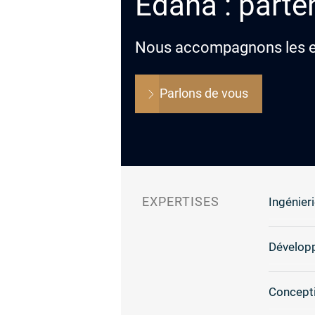
Edana : parten
Nous accompagnons les ent
Parlons de vous
EXPERTISES
Ingénieri
Dévelop
Concepti