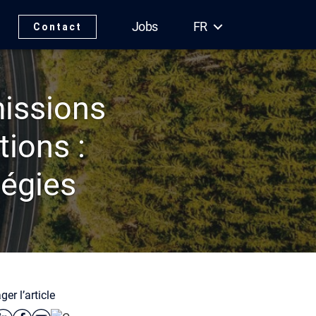
Jobs
FR
Contact
issions
tions :
tégies
ger l’article