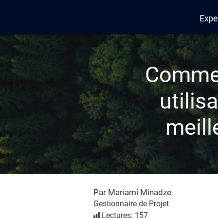
Expe
Edana
Commen
utilis
meill
Par Mariami Minadze
Gestionnaire de Projet
Lectures: 157