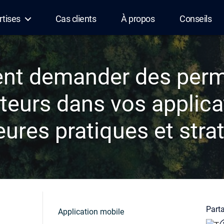
rtises
Cas clients
À propos
Conseils
t demander des perm
ateurs dans vos applica
eures pratiques et stra
Parta
Application mobile