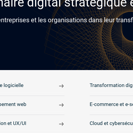
aire digital stratégique
reprises et les organisations dans leur transf
e logicielle
Transformation digi
pement web
E-commerce et e-s
on et UX/UI
Cloud et cybersécu