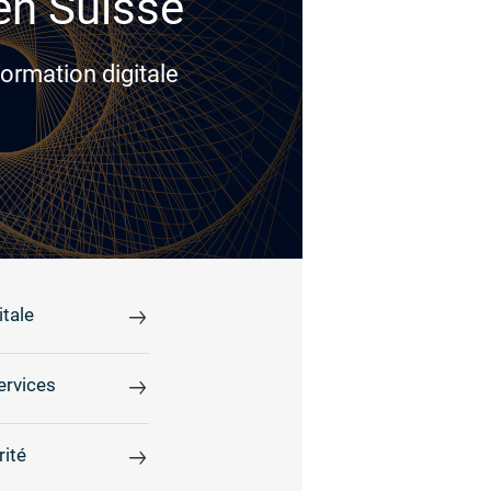
 en Suisse
ormation digitale
tale
ervices
rité