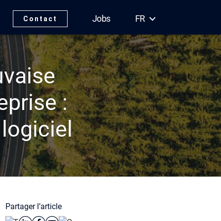
Jobs
FR
Contact
uvaise
eprise :
logiciel
Partager l’article