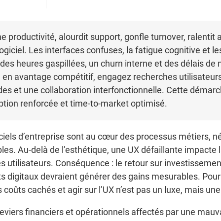
 productivité, alourdit support, gonfle turnover, ralentit 
giciel. Les interfaces confuses, la fatigue cognitive et le
es heures gaspillées, un churn interne et des délais de 
 en avantage compétitif, engagez recherches utilisateurs
es et une collaboration interfonctionnelle. Cette démarc
option renforcée et time-to-market optimisé.
els d’entreprise sont au cœur des processus métiers, nég
es. Au-delà de l’esthétique, une UX défaillante impacte la
les utilisateurs. Conséquence : le retour sur investissement
s digitaux devraient générer des gains mesurables. Pour 
coûts cachés et agir sur l’UX n’est pas un luxe, mais une
 leviers financiers et opérationnels affectés par une mau