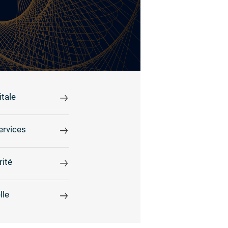
tale
ervices
rité
lle