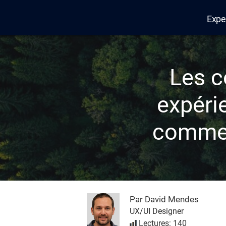
Expe
Edana
Les c
expérie
comment
Par David Mendes
UX/UI Designer
Lectures: 140