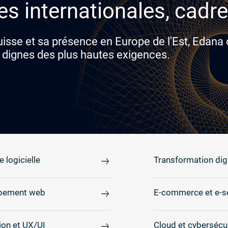
es internationales, cadre
isse et sa présence en Europe de l'Est, Edana
 dignes des plus hautes exigences.
e logicielle
Transformation digi
pement web
E-commerce et e-s
on et UX/UI
Cloud et cybersécu