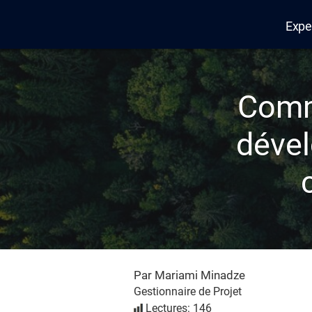
Expe
Edana
Comme
dével
Par Mariami Minadze
Gestionnaire de Projet
Lectures: 146