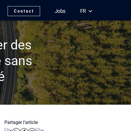
Jobs
FR
Contact
er des
e sans
é
Partager l’article