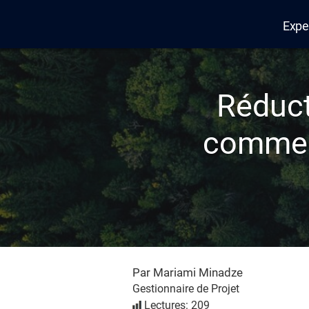
Expe
Edana
Réduct
comment
Par Mariami Minadze
Gestionnaire de Projet
Lectures: 209