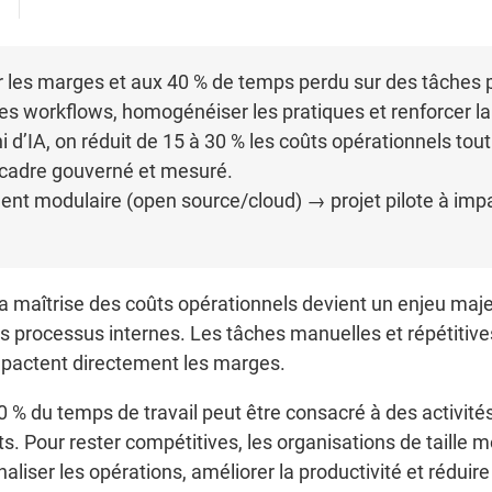
r les marges et aux 40 % de temps perdu sur des tâches p
r les workflows, homogénéiser les pratiques et renforcer l
i d’IA, on réduit de 15 à 30 % les coûts opérationnels tou
n cadre gouverné et mesuré.
ment modulaire (open source/cloud) → projet pilote à i
 maîtrise des coûts opérationnels devient un enjeu maj
leurs processus internes. Les tâches manuelles et répétit
impactent directement les marges.
 % du temps de travail peut être consacré à des activités 
. Pour rester compétitives, les organisations de taille 
naliser les opérations, améliorer la productivité et réduir