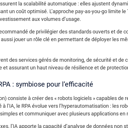
surent la scalabilité automatique : elles ajustent dyna
nt un coût optimisé. L’approche pay-as-you-go limite le TC
investissement aux volumes d’usage.
st recommandé de privilégier des standards ouverts et de 
ussi jouer un rôle clé en permettant de déployer les mê
uvent des services gérés de monitoring, de sécurité et de
 et assurant un haut niveau de résilience et de protecti
t RPA : symbiose pour l’efficacité
 consiste à créer des « robots logiciels » capables de r
é à l’IA, le RPA évolue vers l’hyperautomatisation : les ro
simples et communiquer avec plusieurs applications en m
es, l’IA apporte la capacité d’analyse de données non str