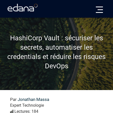
Edana
HashiCorp Vault : sécuriser les
secrets, automatiser les
credentials et réduire les risques
DevOps
Par
Jonathan Massa
Expert Technologie
Lectures: 184