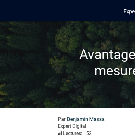
Expe
Edana
Avantage
mesure
Par
Benjamin Massa
Expert Digital
Lectures: 152