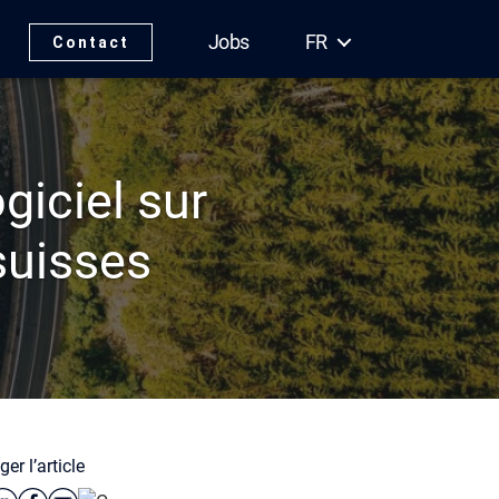
Jobs
FR
Contact
iciel sur
suisses
er l’article