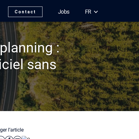
Jobs
FR
Contact
planning :
iciel sans
er l’article