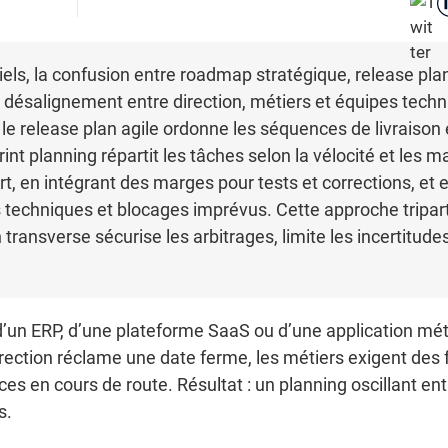
iels, la confusion entre roadmap stratégique, release pla
t désalignement entre direction, métiers et équipes tech
, le release plan agile ordonne les séquences de livraison 
int planning répartit les tâches selon la vélocité et les 
ort, en intégrant des marges pour tests et corrections, et
tes techniques et blocages imprévus. Cette approche trip
transverse sécurise les arbitrages, limite les incertitudes
e d’un ERP, d’une plateforme SaaS ou d’une application mét
direction réclame une date ferme, les métiers exigent des 
s en cours de route. Résultat : un planning oscillant en
s.