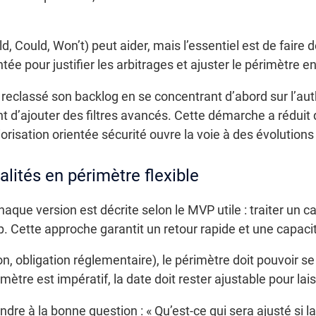
ould, Won’t) peut aider, mais l’essentiel est de faire d
e pour justifier les arbitrages et ajuster le périmètre e
reclassé son backlog en se concentrant d’abord sur l’auth
t d’ajouter des filtres avancés. Cette démarche a réduit 
orisation orientée sécurité ouvre la voie à des évolution
lités en périmètre flexible
haque version est décrite selon le MVP utile : traiter un 
p. Cette approche garantit un retour rapide et une capaci
on, obligation réglementaire), le périmètre doit pouvoir 
érimètre est impératif, la date doit rester ajustable pour l
dre à la bonne question : « Qu’est-ce qui sera ajusté si l