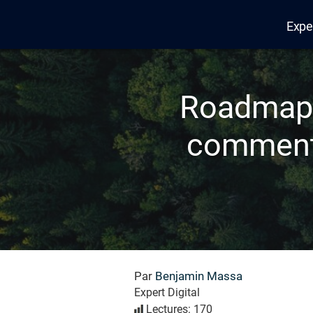
Expe
Edana
Roadmap, 
comment p
Par
Benjamin Massa
Expert Digital
Lectures: 170