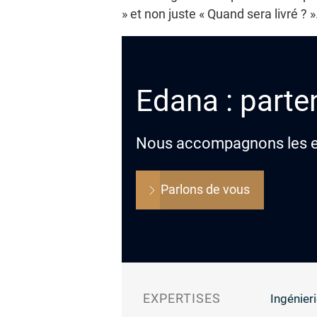
» et non juste « Quand sera livré ? ».
Edana : parten
Nous accompagnons les ent
Parlons de vous
EXPERTISES
Ingénieri