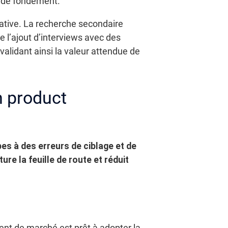
t de fondement.
rative. La recherche secondaire
e l’ajout d’interviews avec des
validant ainsi la valeur attendue de
n product
es à des erreurs de ciblage et de
re la feuille de route et réduit
ent de marché est prêt à adopter la