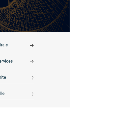
tale
ervices
rité
lle