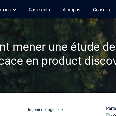
rtises
Cas clients
À propos
Conseils
t mener une étude de
icace en product disco
Partag
Ingénierie logicielle