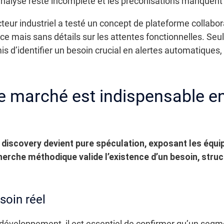
’analyse reste incomplète et les préconisations manquen
teur industriel a testé un concept de plateforme collabo
e mais sans détails sur les attentes fonctionnelles. Seul
 d’identifier un besoin crucial en alertes automatiques, 
de marché est indispensable e
discovery devient pure spéculation, exposant les équip
erche méthodique valide l’existence d’un besoin, structu
soin réel
développement, il est essentiel de confirmer qu’un segm