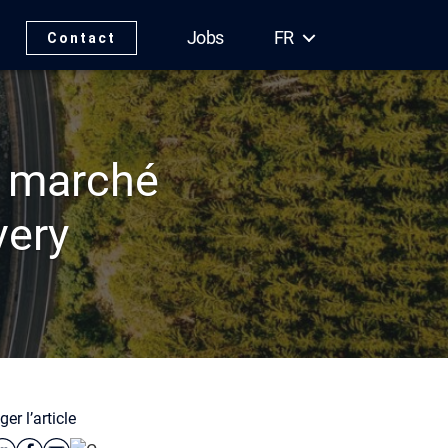
Jobs
FR
Contact
 marché
very
er l’article