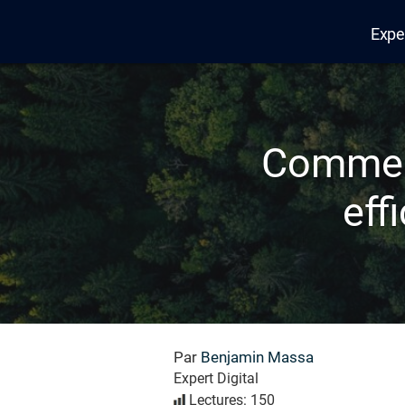
Expe
Edana
Commen
eff
Par
Benjamin Massa
Expert Digital
Lectures: 150