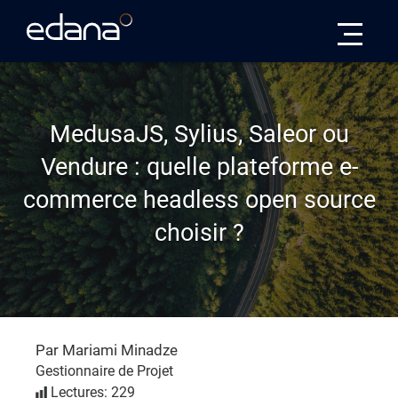
Edana
MedusaJS, Sylius, Saleor ou
Vendure : quelle plateforme e-
commerce headless open source
choisir ?
Par Mariami Minadze
Gestionnaire de Projet
Lectures: 229