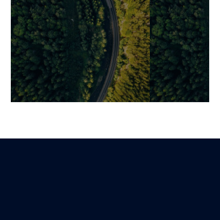
Snowflake : atouts, limites et
Choisir sa Dat
alternatives du data
Fabric, Snowfl
warehouse cloud
Databricks ?
Martin
Mariami
Lire
10 novembre 2025
5 novembre 2025