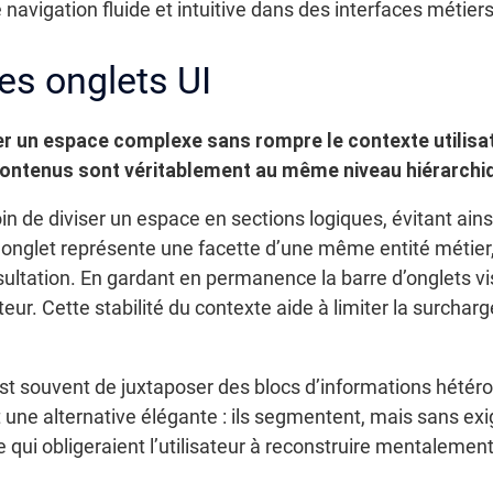
 navigation fluide et intuitive dans des interfaces métie
des onglets UI
 un espace complexe sans rompre le contexte utilisateu
 contenus sont véritablement au même niveau hiérarchi
oin de diviser un espace en sections logiques, évitant ain
nglet représente une facette d’une même entité métier, 
nsultation. En gardant en permanence la barre d’onglets vis
teur. Cette stabilité du contexte aide à limiter la surcharge
 est souvent de juxtaposer des blocs d’informations hété
t une alternative élégante : ils segmentent, mais sans ex
e qui obligeraient l’utilisateur à reconstruire mentalemen