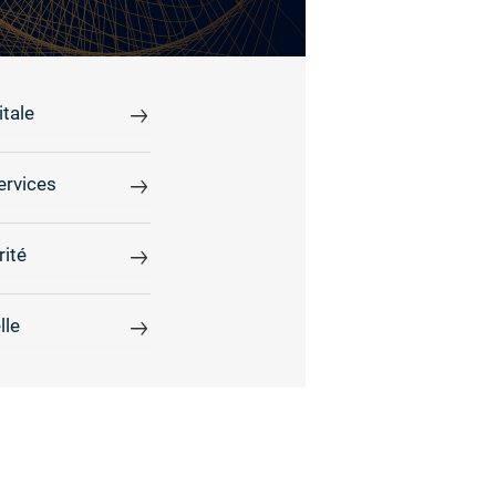
tale
ervices
rité
lle