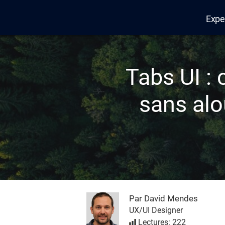
Expe
Edana
Tabs UI :
sans alou
Par David Mendes
UX/UI Designer
Lectures: 222