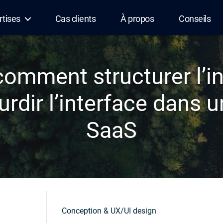
rtises
Cas clients
À propos
Conseils
 comment structurer l’i
rdir l’interface dans u
SaaS
Conception & UX/UI design