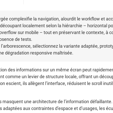
ée complexifie la navigation, alourdit le workflow et accr
 découpant localement selon la hiérarchie – horizontal pou
overflow sur mobile – tout en préservant le contexte, à con
’absence de tests.
 l’arborescence, sélectionnez la variante adaptée, protot
une dégradation responsive maîtrisée.
ication des informations sur un même écran peut rapidem
nnent comme un levier de structure locale, offrant un déco
on escient, ils allègent l’interface, réduisent le scroll inut
masquent une architecture de l’information défaillante. C
s adaptées aux contraintes d’espace et d’usages, les écue